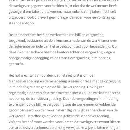
de werkgever gegeven voorbeelden blijkt niet dat de werknemer heeft
geweigerd om taken uit te voeren, maar enkel dat hij taken niet heeft
uitgevoerd. Ook dit levert geen dringende reden voor een ontslag op
staande voet op.
De kantonrechter heeft de werknemer een billijke vergoeding
toegekend, bestaande uit de inkomensschade van de werknemer over
de resterende periode van het arbeidscontract voor bepaalde tijd. Op
deze inkomensschade heeft de kantonrechter de vergoeding wegens
onregelmatige opzegging en de transitievergoeding in mindering
gebracht.
Het hof is echter van oordeel dat het niet juist is om de
transitievergoeding en de vergoeding wegens onregelmatige opzegging
in mindering te brengen op de billijke vergoeding. Ook bij een
regelmatig einde van de arbeidsovereenkomst zou de werknemer recht
hebben op de transitievergoeding. Door de vergoedingen in mindering
te brengen op de billijke vergoeding zou de werknemer onvoldoende
gecompenseerd worden voor het ernstig verwijtbaar handelen van de
werkgever. Hetzelfde geldt voor de gefixeerde schadevergoeding.
Volgens het hof moet worden voorkomen dat werkgevers ervoor kiezen
een arbeidsovereenkomst op ernstig verwijtbare wijze te laten eindigen