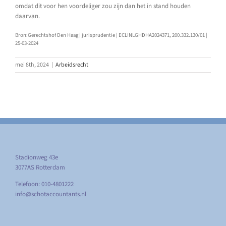
omdat dit voor hen voordeliger zou zijn dan het in stand houden
daarvan.
Bron:Gerechtshof Den Haag | jurisprudentie | ECLINLGHDHA2024371, 200.332.130/01 |
25-03-2024
mei 8th, 2024
|
Arbeidsrecht
Stadionweg 43e
3077AS Rotterdam
Telefoon: 010-4801222
info@schotaccountants.nl