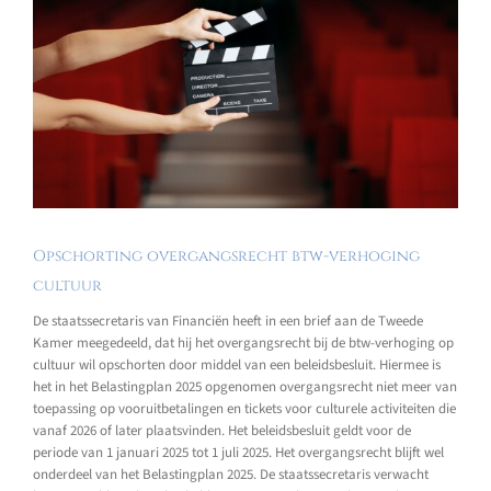
Opschorting overgangsrecht btw-verhoging
cultuur
De staatssecretaris van Financiën heeft in een brief aan de Tweede
Kamer meegedeeld, dat hij het overgangsrecht bij de btw-verhoging op
cultuur wil opschorten door middel van een beleidsbesluit. Hiermee is
het in het Belastingplan 2025 opgenomen overgangsrecht niet meer van
toepassing op vooruitbetalingen en tickets voor culturele activiteiten die
vanaf 2026 of later plaatsvinden. Het beleidsbesluit geldt voor de
periode van 1 januari 2025 tot 1 juli 2025. Het overgangsrecht blijft wel
onderdeel van het Belastingplan 2025. De staatssecretaris verwacht