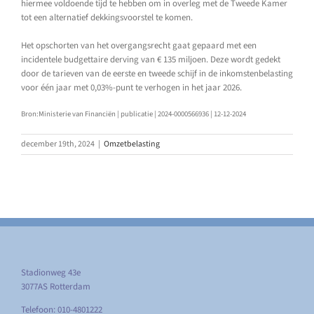
hiermee voldoende tijd te hebben om in overleg met de Tweede Kamer
tot een alternatief dekkingsvoorstel te komen.
Het opschorten van het overgangsrecht gaat gepaard met een
incidentele budgettaire derving van € 135 miljoen. Deze wordt gedekt
door de tarieven van de eerste en tweede schijf in de inkomstenbelasting
voor één jaar met 0,03%-punt te verhogen in het jaar 2026.
Bron:Ministerie van Financiën | publicatie | 2024-0000566936 | 12-12-2024
december 19th, 2024
|
Omzetbelasting
Stadionweg 43e
3077AS Rotterdam
Telefoon: 010-4801222