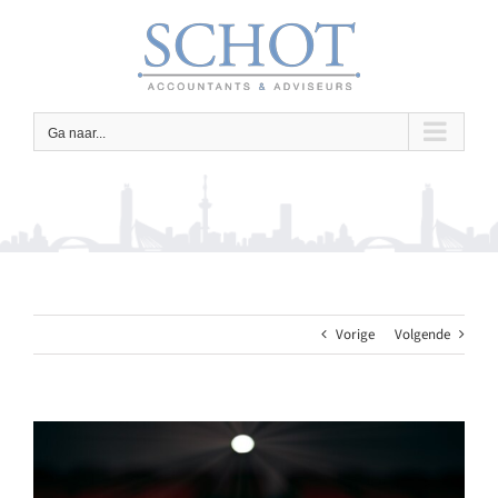
Ga
naar
inhoud
Ga naar...
Vorige
Volgende
Bekijk
grotere
afbeelding