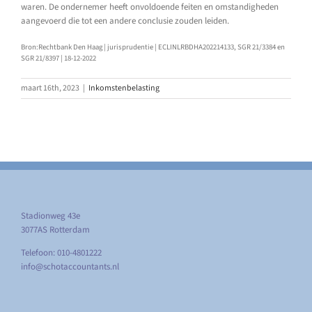
waren. De ondernemer heeft onvoldoende feiten en omstandigheden
aangevoerd die tot een andere conclusie zouden leiden.
Bron:Rechtbank Den Haag | jurisprudentie | ECLINLRBDHA202214133, SGR 21/3384 en
SGR 21/8397 | 18-12-2022
maart 16th, 2023
|
Inkomstenbelasting
Stadionweg 43e
3077AS Rotterdam
Telefoon: 010-4801222
info@schotaccountants.nl