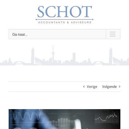
Ga
naar
inhoud
Ga naar...
Vorige
Volgende
Bekijk
grotere
afbeelding