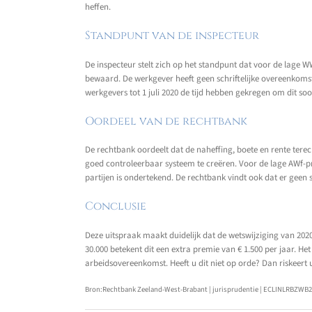
heffen.
Standpunt van de inspecteur
De inspecteur stelt zich op het standpunt dat voor de lage W
bewaard. De werkgever heeft geen schriftelijke overeenkomst
werkgevers tot 1 juli 2020 de tijd hebben gekregen om dit soo
Oordeel van de rechtbank
De rechtbank oordeelt dat de naheffing, boete en rente tere
goed controleerbaar systeem te creëren. Voor de lage AWf-pre
partijen is ondertekend. De rechtbank vindt ook dat er geen s
Conclusie
Deze uitspraak maakt duidelijk dat de wetswijziging van 202
30.000 betekent dit een extra premie van € 1.500 per jaar. He
arbeidsovereenkomst. Heeft u dit niet op orde? Dan riskeert 
Bron:Rechtbank Zeeland-West-Brabant | jurisprudentie | ECLINLRBZWB20