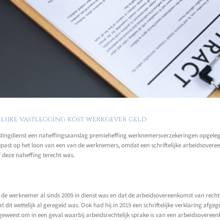
elijke vastlegging kost werkgever geld
tingdienst een naheffingsaanslag premieheffing werknemersverzekeringen opgelegd
ast op het loon van een van de werknemers, omdat een schriftelijke arbeidsovereen
 deze naheffing terecht was.
dat de werknemer al sinds 2009 in dienst was en dat de arbeidsovereenkomst van re
 dit wettelijk al geregeld was. Ook had hij in 2019 een schriftelijke verklaring af
 geweest om in een geval waarbij arbeidsrechtelijk sprake is van een arbeidsovere