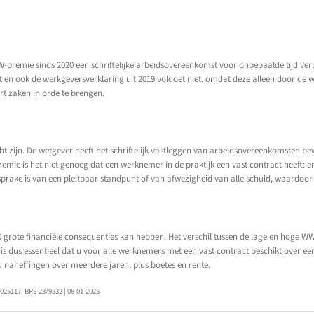
W-premie sinds 2020 een schriftelijke arbeidsovereenkomst voor onbepaalde tijd ver
 en ook de werkgeversverklaring uit 2019 voldoet niet, omdat deze alleen door de w
rt zaken in orde te brengen.
cht zijn. De wetgever heeft het schriftelijk vastleggen van arbeidsovereenkomsten
mie is het niet genoeg dat een werknemer in de praktijk een vast contract heeft: er
prake is van een pleitbaar standpunt of van afwezigheid van alle schuld, waardoor d
0 grote financiële consequenties kan hebben. Het verschil tussen de lage en hoge 
t is dus essentieel dat u voor alle werknemers met een vast contract beschikt over ee
u naheffingen over meerdere jaren, plus boetes en rente.
25117, BRE 23/9532 | 08-01-2025