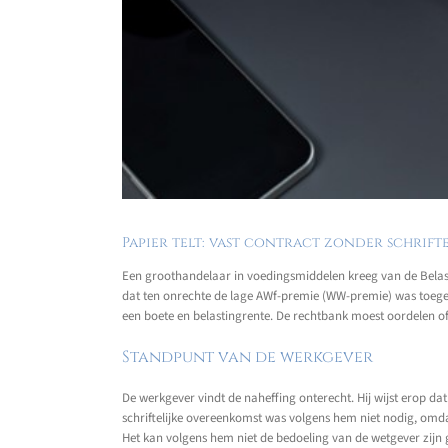
Papier telt: vast contract zonder schrift
Een groothandelaar in voedingsmiddelen kreeg van de Belas
dat ten onrechte de lage AWf-premie (WW-premie) was toegep
een boete en belastingrente. De rechtbank moest oordelen of
Standpunt van de werkgever
De werkgever vindt de naheffing onterecht. Hij wijst erop 
schriftelijke overeenkomst was volgens hem niet nodig, omdat
Het kan volgens hem niet de bedoeling van de wetgever zijn