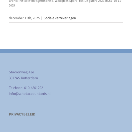
Bron:Ministerie Volksgezondheid, Welzijn en Sport | besluit | stcrt-2025-38055 | 02-11-
2025
december 11th, 2025
|
Sociale verzekeringen
Stadionweg 43e
3077AS Rotterdam
Telefoon: 010-4801222
info@schotaccountants.nl
PRIVACYBELEID