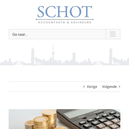
Ga
naar
inhoud
Ga naar...
Vorige
Volgende
Bekijk
grotere
afbeelding