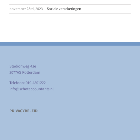
november 23rd, 2023
|
Sociale verzekeringen
Stadionweg 43e
3077AS Rotterdam
Telefoon: 010-4801222
info@schotaccountants.nl
PRIVACYBELEID