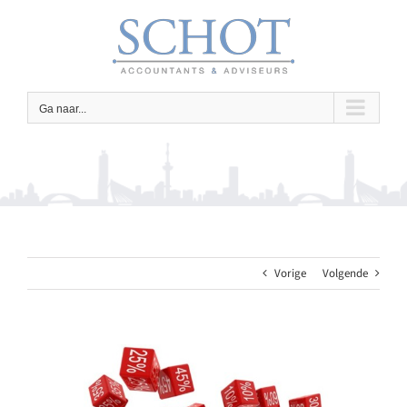
Ga
naar
inhoud
Ga naar...
Vorige
Volgende
Bekijk
grotere
afbeelding