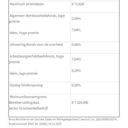
Maximum premieloon
€ 71.628
Algemeen Werkloosheidsfonds, lage
2,64%
premie
7,64%
idem, hoge premie
Uitvoeringsfonds voor de overheid
0,68%
Arbeidsongeschiktheidsfonds, hoge
7,54%
premie
6,18%
idem, lage premie
Opslag kinderopvang
0,50%
Minimumloonsomgrens
Werkhervattingskas
€ 7.324.006
sector Grootwinkelbedrijf
Bron:Ministerie van Sociale Zaken en Werkgelegenheid | besluit | nr. 2023-0000518574,
Staatscourant 2023, Nr. 31686 | 19-11-2023