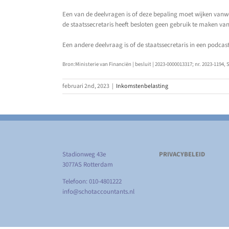
Een van de deelvragen is of deze bepaling moet wijken vanw
de staatssecretaris heeft besloten geen gebruik te maken va
Een andere deelvraag is of de staatssecretaris in een podca
Bron:Ministerie van Financiën | besluit | 2023-0000013317; nr. 2023-1194, 
februari 2nd, 2023
|
Inkomstenbelasting
Stadionweg 43e
PRIVACYBELEID
3077AS Rotterdam
Telefoon: 010-4801222
info@schotaccountants.nl