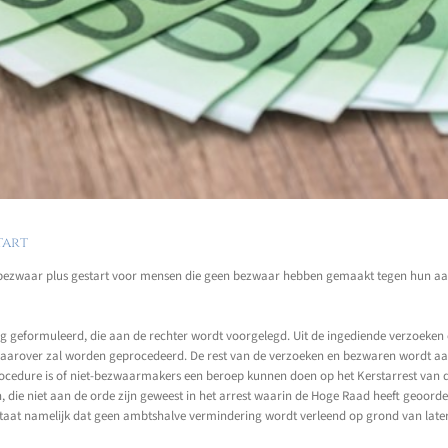
tart
 bezwaar plus gestart voor mensen die geen bezwaar hebben gemaakt tegen hun aans
g geformuleerd, die aan de rechter wordt voorgelegd. Uit de ingediende verzoeke
waarover zal worden geprocedeerd. De rest van de verzoeken en bezwaren wordt a
procedure is of niet-bezwaarmakers een beroep kunnen doen op het Kerstarrest van
die niet aan de orde zijn geweest in het arrest waarin de Hoge Raad heeft geoord
 staat namelijk dat geen ambtshalve vermindering wordt verleend op grond van later