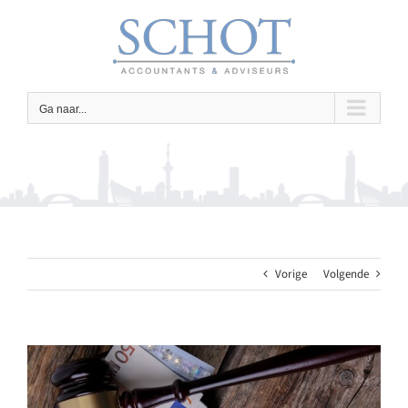
Ga
naar
inhoud
Ga naar...
Vorige
Volgende
Bekijk
grotere
afbeelding