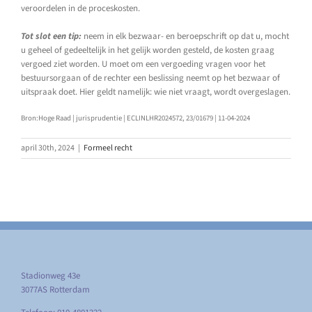
veroordelen in de proceskosten.
Tot slot een tip:
neem in elk bezwaar- en beroepschrift op dat u, mocht
u geheel of gedeeltelijk in het gelijk worden gesteld, de kosten graag
vergoed ziet worden. U moet om een vergoeding vragen voor het
bestuursorgaan of de rechter een beslissing neemt op het bezwaar of
uitspraak doet. Hier geldt namelijk: wie niet vraagt, wordt overgeslagen.
Bron:Hoge Raad | jurisprudentie | ECLINLHR2024572, 23/01679 | 11-04-2024
april 30th, 2024
|
Formeel recht
Stadionweg 43e
3077AS Rotterdam