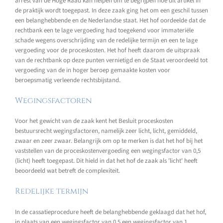
arrest van de Hoge Raad kan helpen om te begrijpen hoe dit artikel in
de praktijk wordt toegepast. In deze zaak ging het om een geschil tussen
een belanghebbende en de Nederlandse staat. Het hof oordeelde dat de
rechtbank een te lage vergoeding had toegekend voor immateriële
schade wegens overschrijding van de redelijke termijn en een te lage
vergoeding voor de proceskosten. Het hof heeft daarom de uitspraak
van de rechtbank op deze punten vernietigd en de Staat veroordeeld tot
vergoeding van de in hoger beroep gemaakte kosten voor
beroepsmatig verleende rechtsbijstand.
Wegingsfactoren
Voor het gewicht van de zaak kent het Besluit proceskosten
bestuursrecht wegingsfactoren, namelijk zeer licht, licht, gemiddeld,
zwaar en zeer zwaar. Belangrijk om op te merken is dat het hof bij het
vaststellen van de proceskostenvergoeding een wegingsfactor van 0,5
(licht) heeft toegepast. Dit hield in dat het hof de zaak als 'licht' heeft
beoordeeld wat betreft de complexiteit.
Redelijke termijn
In de cassatieprocedure heeft de belanghebbende geklaagd dat het hof,
in plaats van een wegingsfactor van 0,5 een wegingsfactor van 1