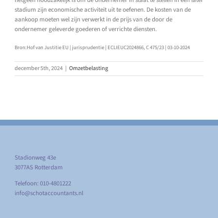
hetgeen noodzakelijk is om de ondernemer in staat te stellen in een later
stadium zijn economische activiteit uit te oefenen. De kosten van de
aankoop moeten wel zijn verwerkt in de prijs van de door de
ondernemer geleverde goederen of verrichte diensten.
Bron:Hof van Justitie EU | jurisprudentie | ECLIEUC2024866, C 475/23 | 03-10-2024
december 5th, 2024
|
Omzetbelasting
Stadionweg 43e
3077AS Rotterdam
Telefoon: 010-4801222
info@schotaccountants.nl