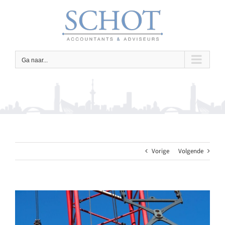
Ga
naar
inhoud
Ga naar...
Vorige
Volgende
Bekijk
grotere
afbeelding