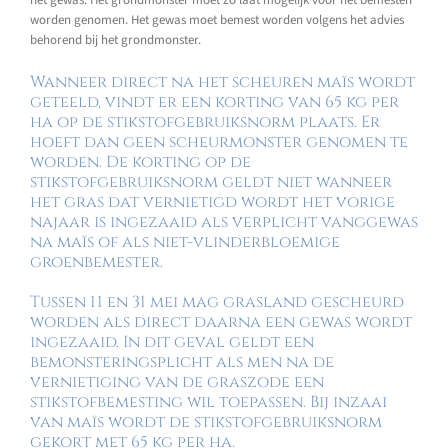
het gewas. Het grondmonster moet zo laat mogelijk voor het bemesten
worden genomen. Het gewas moet bemest worden volgens het advies
behorend bij het grondmonster.
Wanneer direct na het scheuren maïs wordt
geteeld, vindt er een korting van 65 kg per
ha op de stikstofgebruiksnorm plaats. Er
hoeft dan geen scheurmonster genomen te
worden. De korting op de
stikstofgebruiksnorm geldt niet wanneer
het gras dat vernietigd wordt het vorige
najaar is ingezaaid als verplicht vanggewas
na maïs of als niet-vlinderbloemige
groenbemester.
Tussen 11 en 31 mei mag grasland gescheurd
worden als direct daarna een gewas wordt
ingezaaid. In dit geval geldt een
bemonsteringsplicht als men na de
vernietiging van de graszode een
stikstofbemesting wil toepassen. Bij inzaai
van maïs wordt de stikstofgebruiksnorm
gekort met 65 kg per ha.