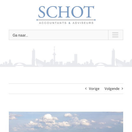
Ga
naar
inhoud
Ga naar...
Vorige
Volgende
Bekijk
grotere
afbeelding