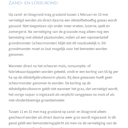
Zand- en lössgrond
Op zand- en lössgrond mag grasland tussen 1 februari en 10 mei
vernietigd worden als direct daarna een stikstofbehoeftig gewas wordt
gezaaid. Niet toegestaan zijn onder meer erwten, luzerne, spelt en
zomergerst. Na vernietiging van de graszode mag alleen nog een
bemesting met stikstof plaatsvinden, indien uit een representatief
grondmonster (scheurmonster) blijkt dat dit noodzakelijk is. Dit
grondmonster moet zo laat mogelijk voor het bemesten worden
genomen.
Wanneer direct na het scheuren maïs, consumptie- of
fabrieksaardappelen worden geteeld, vindt er een korting van 65 kg per
ha op de stikstofgebruiksnorm plaats. Bij deze gewassen hoeft geen
scheurmonster genomen te worden. De korting op de
stikstofgebruiksnorm geldt niet wanneer het gras, dat vernietigd wordt,
het vorige najaar is ingezaaid als verplicht vanggewas na maïs of als
niet-vlinderbloemige groenbemester.
Tussen 11 en 31 mei mag grasland op zand- en lössgrond alleen
gescheurd worden als direct daarna weer gras wordt ingezaaid. In dit
geval geldt een bemonsteringsplicht als men na de vernietiging van de