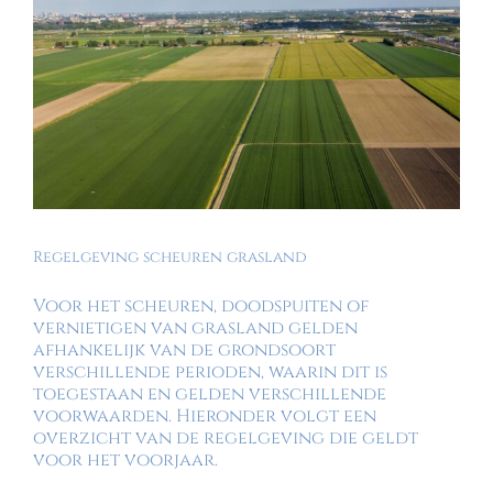
Regelgeving scheuren grasland
Voor het scheuren, doodspuiten of
vernietigen van grasland gelden
afhankelijk van de grondsoort
verschillende perioden, waarin dit is
toegestaan en gelden verschillende
voorwaarden. Hieronder volgt een
overzicht van de regelgeving die geldt
voor het voorjaar.