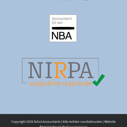
Copyright
2026 Schot Accountants | Alle rechten voorbehouden | Website
door
Het Bruist Mediavormgevers