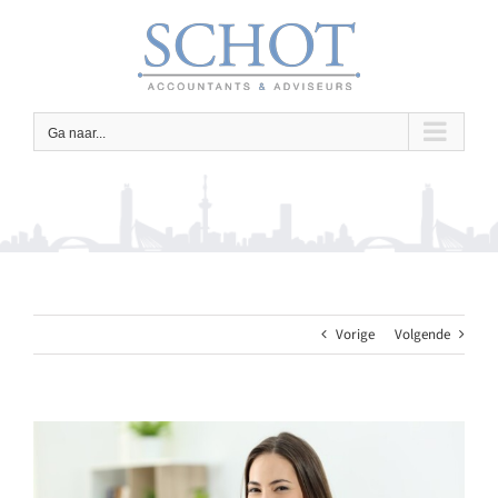
Ga
naar
inhoud
Ga naar...
Vorige
Volgende
Bekijk
grotere
afbeelding