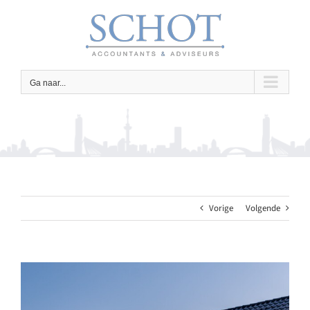
Ga
naar
inhoud
Ga naar...
Vorige
Volgende
Bekijk
grotere
afbeelding