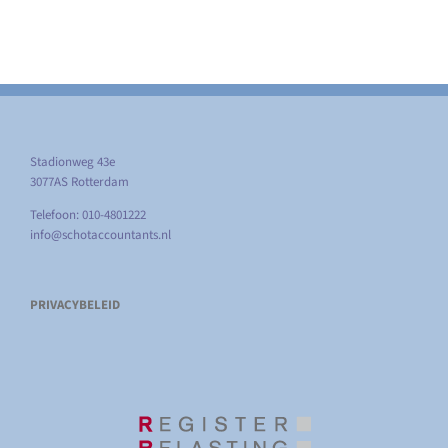
Stadionweg 43e
3077AS Rotterdam
Telefoon: 010-4801222
info@schotaccountants.nl
PRIVACYBELEID