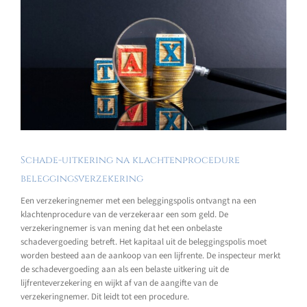
Schade-uitkering na klachtenprocedure
beleggingsverzekering
Een verzekeringnemer met een beleggingspolis ontvangt na een
klachtenprocedure van de verzekeraar een som geld. De
verzekeringnemer is van mening dat het een onbelaste
schadevergoeding betreft. Het kapitaal uit de beleggingspolis moet
worden besteed aan de aankoop van een lijfrente. De inspecteur merkt
de schadevergoeding aan als een belaste uitkering uit de
lijfrenteverzekering en wijkt af van de aangifte van de
verzekeringnemer. Dit leidt tot een procedure.