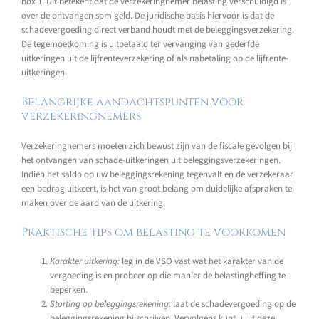
box 1. Dit betekent dat de verzekeringnemer belasting verschuldigd is
over de ontvangen som geld. De juridische basis hiervoor is dat de
schadevergoeding direct verband houdt met de beleggingsverzekering.
De tegemoetkoming is uitbetaald ter vervanging van gederfde
uitkeringen uit de lijfrenteverzekering of als nabetaling op de lijfrente-
uitkeringen.
Belangrijke aandachtspunten voor
verzekeringnemers
Verzekeringnemers moeten zich bewust zijn van de fiscale gevolgen bij
het ontvangen van schade-uitkeringen uit beleggingsverzekeringen.
Indien het saldo op uw beleggingsrekening tegenvalt en de verzekeraar
een bedrag uitkeert, is het van groot belang om duidelijke afspraken te
maken over de aard van de uitkering.
Praktische tips om belasting te voorkomen
Karakter uitkering:
leg in de VSO vast wat het karakter van de
vergoeding is en probeer op die manier de belastingheffing te
beperken.
Storting op beleggingsrekening:
laat de schadevergoeding op de
beleggingsrekening bijschrijven. Vervolgens kunt u uit deze