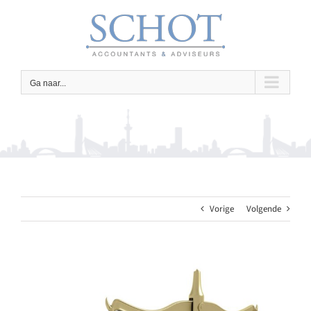
Ga
naar
inhoud
Ga naar...
Vorige
Volgende
Bekijk
grotere
afbeelding