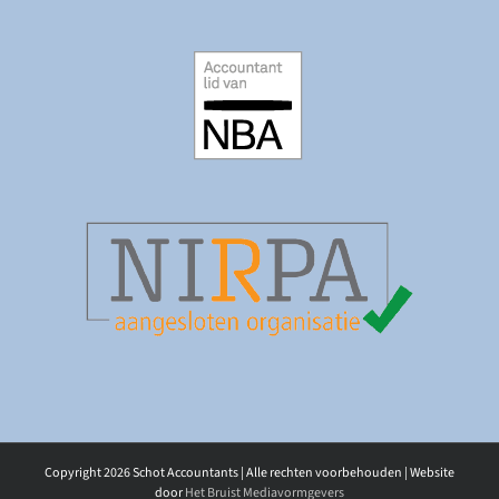
Copyright
2026 Schot Accountants | Alle rechten voorbehouden | Website
door
Het Bruist Mediavormgevers