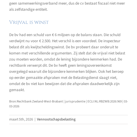
geen samenwerkingsverband meer, dus de cv bestaat fiscaal niet meer
als zelfstandige entiteit.
Vrijval is winst
De bv had een schuld van € 6 miljoen op de balans staan. Die schuld
verdwijnt nu voor € 2.500. Het verschil is een voordeel. De inspecteur
belast dit als kwijtscheldingswinst. De bv probeert daar onderuit te
komen met verschillende argumenten. Zij stelt dat de vrijval niet belast
zou moeten worden, omdat de lening bijzondere kenmerken had. De
rechtbank verwerpt dit. De bv heeft geen leningsovereenkomst
overgelegd waaruit die bijzondere kenmerken blijken. Ook het beroep
op eerder gemaakte afspraken met de Belastingdienst slaagt niet,
omdat de bv niet kan bewijzen dat die afspraken daadwerkelijk zijn
gemaakt.
Bron:Rechtbank Zeeland-West-Brabant | jurisprudentie | ECLI:NL:RBZWB:2026:969 | 03-
03-2026
maart 5th, 2026
|
Vennootschapsbelasting