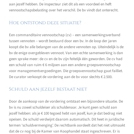
aan jezelf hebben. De inspecteur ziet dit als een voordeel en heft
vennootschapsbelasting over het verschil. De bv vindt dat onterecht.
Hoe ontstond deze situatie?
Een commanditaire vennootschap (cv) – een samenwerkingsverband
tussen vennoten – wordt bestuurd door een bv. In de loop der jaren
koopt die bv alle belangen van de andere vennoten op. Uiteindelijk is de
bv de enige overgebleven vennoot. Van een echte samenwerking is dan
geen sprake meer: de cv en de bv zijn feitelijk één geworden. De cv had
een schuld van ruim € 6 miljoen aan een andere groepsvennootschap
voor managementvergoedingen. Die groepsvennootschap gaat failliet.
De curator verkoopt de vordering aan de bv voor slechts € 2.500.
Schuld aan jezelf bestaat niet
Door de aankoop van de vordering ontstaat een bijzondere situatie. De
bv is nu zowel schuldeiser als schuldenaar. Je kunt geen schuld aan
jezelf hebben: als je € 100 tegoed hebt van jezelf, kun je dat bedrag niet
opeisen. De schuld verdwijnt daarom automatisch. Dit heet in juridische
termen ‘schuldvermenging’. De rechtbank oordeelt dat het niet uitmaakt
dat de cv nog bij de Kamer van Koophandel staat ingeschreven. Er is