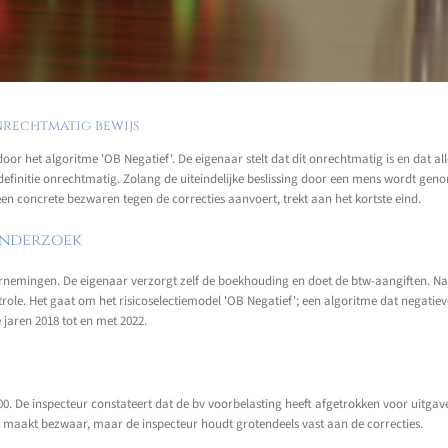
nrechtmatig bewijs
oor het algoritme 'OB Negatief'. De eigenaar stelt dat dit onrechtmatig is en dat
r definitie onrechtmatig. Zolang de uiteindelijke beslissing door een mens wordt g
een concrete bezwaren tegen de correcties aanvoert, trekt aan het kortste eind.
onderzoek
ernemingen. De eigenaar verzorgt zelf de boekhouding en doet de btw-aangiften. Na
trole. Het gaat om het risicoselectiemodel 'OB Negatief'; een algoritme dat negatiev
 jaren 2018 tot en met 2022.
00. De inspecteur constateert dat de bv voorbelasting heeft afgetrokken voor uitgave
r maakt bezwaar, maar de inspecteur houdt grotendeels vast aan de correcties.