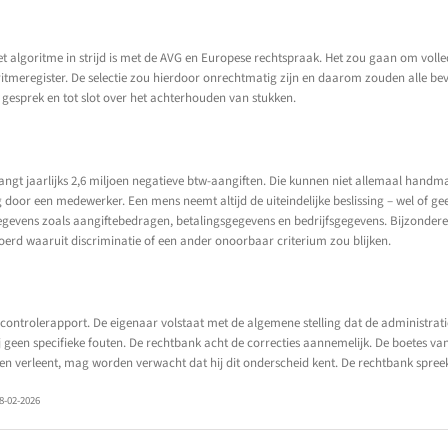
at het algoritme in strijd is met de AVG en Europese rechtspraak. Het zou gaan om vo
ritmeregister. De selectie zou hierdoor onrechtmatig zijn en daarom zouden alle be
 gesprek en tot slot over het achterhouden van stukken.
vangt jaarlijks 2,6 miljoen negatieve btw-aangiften. Die kunnen niet allemaal handm
door een medewerker. Een mens neemt altijd de uiteindelijke beslissing – wel of ge
 gegevens zoals aangiftebedragen, betalingsgegevens en bedrijfsgegevens. Bijzonde
oerd waaruit discriminatie of een ander onoorbaar criterium zou blijken.
 controlerapport. De eigenaar volstaat met de algemene stelling dat de administratie
j geen specifieke fouten. De rechtbank acht de correcties aannemelijk. De boetes va
nsten verleent, mag worden verwacht dat hij dit onderscheid kent. De rechtbank spree
8-02-2026