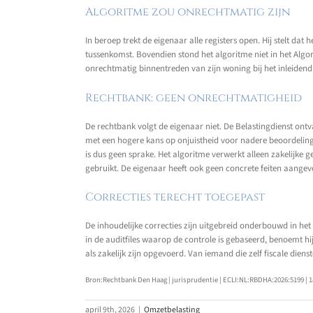
Algoritme zou onrechtmatig zijn
In beroep trekt de eigenaar alle registers open. Hij stelt d
tussenkomst. Bovendien stond het algoritme niet in het Algo
onrechtmatig binnentreden van zijn woning bij het inleidend
Rechtbank: geen onrechtmatigheid
De rechtbank volgt de eigenaar niet. De Belastingdienst ont
met een hogere kans op onjuistheid voor nadere beoordeling 
is dus geen sprake. Het algoritme verwerkt alleen zakelijke
gebruikt. De eigenaar heeft ook geen concrete feiten aangev
Correcties terecht toegepast
De inhoudelijke correcties zijn uitgebreid onderbouwd in het
in de auditfiles waarop de controle is gebaseerd, benoemt hi
als zakelijk zijn opgevoerd. Van iemand die zelf fiscale die
Bron:Rechtbank Den Haag | jurisprudentie | ECLI:NL:RBDHA:2026:5199 | 1
april 9th, 2026
|
Omzetbelasting