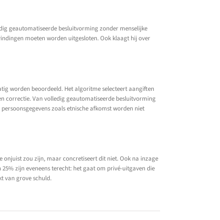
lledig geautomatiseerde besluitvorming zonder menselijke
vindingen moeten worden uitgesloten. Ook klaagt hij over
atig worden beoordeeld. Het algoritme selecteert aangiften
en correctie. Van volledig geautomatiseerde besluitvorming
re persoonsgegevens zoals etnische afkomst worden niet
 onjuist zou zijn, maar concretiseert dit niet. Ook na inzage
n 25% zijn eveneens terecht: het gaat om privé-uitgaven die
kt van grove schuld.