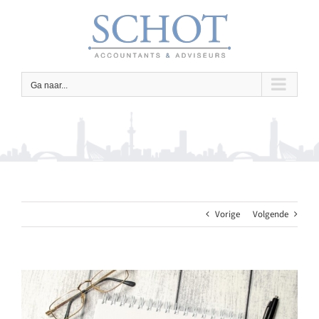
Ga
naar
inhoud
Ga naar...
Vorige
Volgende
Bekijk
grotere
afbeelding