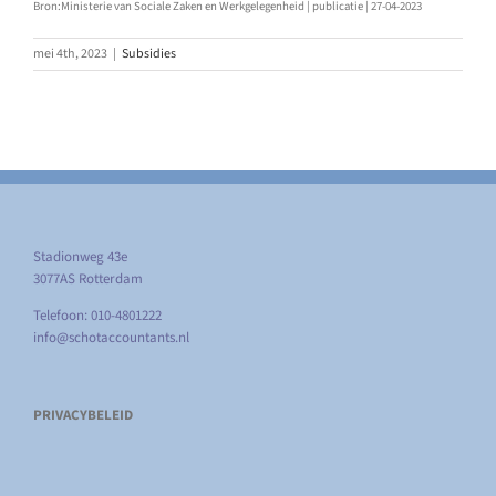
Bron:Ministerie van Sociale Zaken en Werkgelegenheid | publicatie | 27-04-2023
mei 4th, 2023
|
Subsidies
Stadionweg 43e
3077AS Rotterdam
Telefoon: 010-4801222
info@schotaccountants.nl
PRIVACYBELEID