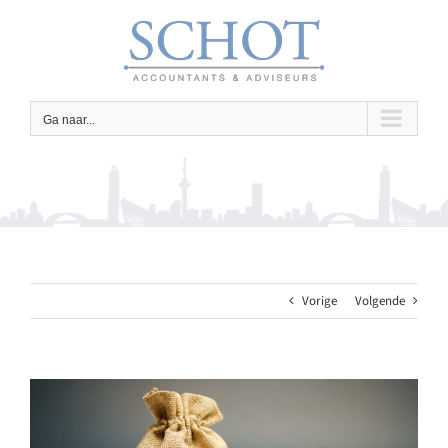
Ga
naar
inhoud
Ga naar...
Vorige
Volgende
Bekijk
grotere
afbeelding