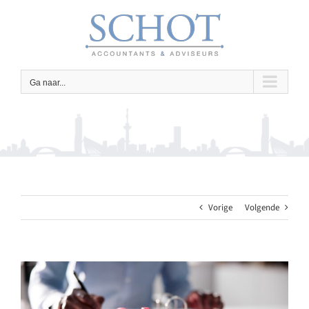
Ga
naar
inhoud
Ga naar...
Vorige
Volgende
Bekijk
grotere
afbeelding