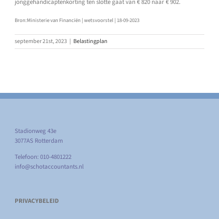
jonggehandicaptenkorting ten slotte gaat van € 820 naar € 902.
Bron:Ministerie van Financiën | wetsvoorstel | 18-09-2023
september 21st, 2023
|
Belastingplan
Stadionweg 43e
3077AS Rotterdam
Telefoon: 010-4801222
info@schotaccountants.nl
PRIVACYBELEID