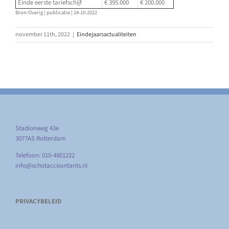
Einde eerste tariefschijf
€ 395.000
€ 200.000
Bron:Overig | publicatie | 24-10-2022
november 11th, 2022
|
Eindejaarsactualiteiten
Stadionweg 43e
3077AS Rotterdam
Telefoon: 010-4801222
info@schotaccountants.nl
PRIVACYBELEID