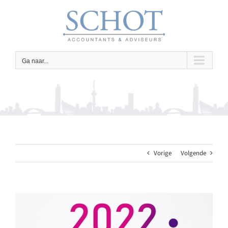
Ga
naar
inhoud
Ga naar...
Vorige
Volgende
Bekijk
grotere
afbeelding