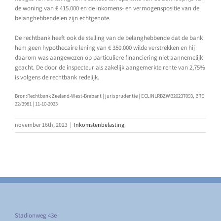
de woning van € 415.000 en de inkomens- en vermogenspositie van de
belanghebbende en zijn echtgenote.
De rechtbank heeft ook de stelling van de belanghebbende dat de bank
hem geen hypothecaire lening van € 350.000 wilde verstrekken en hij
daarom was aangewezen op particuliere financiering niet aannemelijk
geacht. De door de inspecteur als zakelijk aangemerkte rente van 2,75%
is volgens de rechtbank redelijk.
Bron:Rechtbank Zeeland-West-Brabant | jurisprudentie | ECLINLRBZWB20237093, BRE
22/3981 | 11-10-2023
november 16th, 2023
|
Inkomstenbelasting
Stadionweg 43e