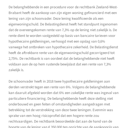
De belanghebbende in een procedure voor de rechtbank Zeeland-West-
Brabant heeft de aankoop van zijn eigen woning gefinancierd met een
lening van zijn schoonvader. Deze lening kwalificeerde als een
eigenwoningschuld. De Belastingdienst heeft het standpunt ingenomen
dat de overeengekomen rente van 7,3% op de lening niet zakelijk is. De
rente dient te worden vastgesteld op basis van bancaire tarieven voor
hypothecaire geldleningen, verhoogd met een opslag van 0,6%
vanwege het ontbreken van hypothecaire zekerheid. De Belastingdienst
heeft de aftrekbare rente van de eigenwoningschuld gecorrigeerd tot
2,75%. De rechtbank is van oordeel dat de belanghebbende niet heeft
voldaan aan de op hem rustende bewijslast dat een rente van 7,3%
zakelijk is.
De schoonvader heeft in 2018 twee hypothecaire geldleningen aan
derden verstrekt tegen een rente van 6%. Volgens de belanghebbende
kan daaruit afgeleid worden dat 6% een zakelijke rente was ingeval van
particuliere financiering. De belanghebbende heeft deze stelling niet
onderbouwd en geen feiten of omstandigheden aangedragen met
betrekking tot de verstrekking van deze twee leningen. Evenmin was
sprake van een hoog risicoprofiel dat een hogere rente zou
rechtvaardigen. De rechtbank beoordeelde dat aan de hand van de
hoogte van de lening van € 350.000 ten opzichte van de aankooprijs van