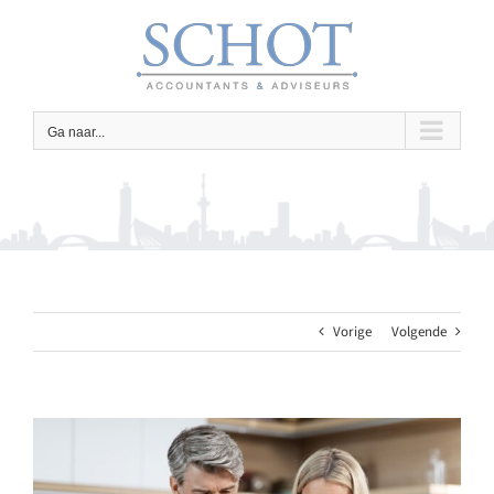
Ga
naar
inhoud
Ga naar...
Vorige
Volgende
Bekijk
grotere
afbeelding