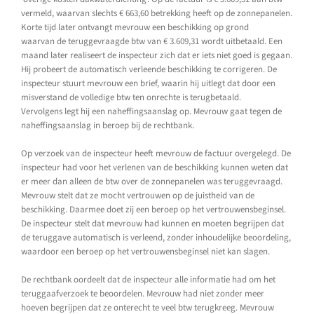
vermeld, waarvan slechts € 663,60 betrekking heeft op de zonnepanelen.
Korte tijd later ontvangt mevrouw een beschikking op grond
waarvan de teruggevraagde btw van € 3.609,31 wordt uitbetaald. Een
maand later realiseert de inspecteur zich dat er iets niet goed is gegaan.
Hij probeert de automatisch verleende beschikking te corrigeren. De
inspecteur stuurt mevrouw een brief, waarin hij uitlegt dat door een
misverstand de volledige btw ten onrechte is terugbetaald.
Vervolgens legt hij een naheffingsaanslag op. Mevrouw gaat tegen de
naheffingsaanslag in beroep bij de rechtbank.
Op verzoek van de inspecteur heeft mevrouw de factuur overgelegd. De
inspecteur had voor het verlenen van de beschikking kunnen weten dat
er meer dan alleen de btw over de zonnepanelen was teruggevraagd.
Mevrouw stelt dat ze mocht vertrouwen op de juistheid van de
beschikking. Daarmee doet zij een beroep op het vertrouwensbeginsel.
De inspecteur stelt dat mevrouw had kunnen en moeten begrijpen dat
de teruggave automatisch is verleend, zonder inhoudelijke beoordeling,
waardoor een beroep op het vertrouwensbeginsel niet kan slagen.
De rechtbank oordeelt dat de inspecteur alle informatie had om het
teruggaafverzoek te beoordelen. Mevrouw had niet zonder meer
hoeven begrijpen dat ze onterecht te veel btw terugkreeg. Mevrouw