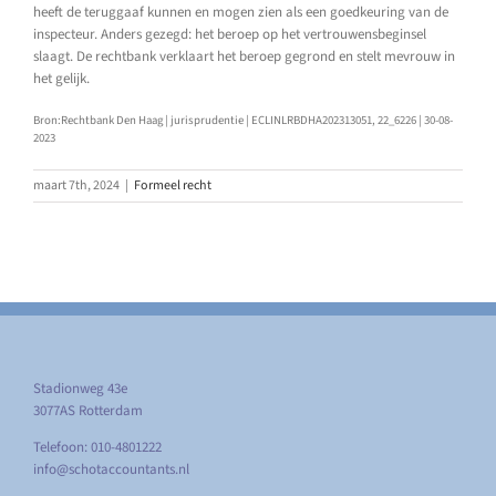
heeft de teruggaaf kunnen en mogen zien als een goedkeuring van de
inspecteur. Anders gezegd: het beroep op het vertrouwensbeginsel
slaagt. De rechtbank verklaart het beroep gegrond en stelt mevrouw in
het gelijk.
Bron:Rechtbank Den Haag | jurisprudentie | ECLINLRBDHA202313051, 22_6226 | 30-08-
2023
maart 7th, 2024
|
Formeel recht
Stadionweg 43e
3077AS Rotterdam
Telefoon: 010-4801222
info@schotaccountants.nl