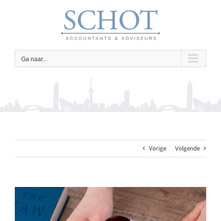
Ga
naar
inhoud
Ga naar...
Vorige
Volgende
Bekijk
grotere
afbeelding