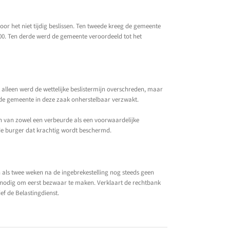
or het niet tijdig beslissen. Ten tweede kreeg de gemeente
00. Ten derde werd de gemeente veroordeeld tot het
lleen werd de wettelijke beslistermijn overschreden, maar
n de gemeente in deze zaak onherstelbaar verzwakt.
n van zowel een verbeurde als een voorwaardelijke
de burger dat krachtig wordt beschermd.
n als twee weken na de ingebrekestelling nog steeds geen
iet nodig om eerst bezwaar te maken. Verklaart de rechtbank
ef de Belastingdienst.