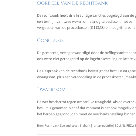
Oordeel van de rechtbank
De rechtbank heeft drie krachtige sancties opgelegd aan de 
een termijn van twee weken om alsnog te beslissen, met een
vergoeden van de proceskosten (€ 113,38) en het griffierecht (
Conclusie
De gemeente, vertegenwoordigd door de heffingsambtenaar va
ook werd niet gereageerd op de ingebrekestelling en latere 
De uitspraak van de rechtbank bevestigt dat bestuursorgane
dwangsom, plus een veroordeling in de proceskosten, maakt 
Dwangsom
De wet beschermt tegen ambtelijke traagheid. Als de overhei
besluit is genomen. Vanaf dat moment is het ook mogelijk om 
het beroep gegrond, dan moet de overheidsinstelling binnen 
Bron:Rechtbank Zeeland-West-Brabant | jurisprudentie | ECLI:NL:RBZWB: