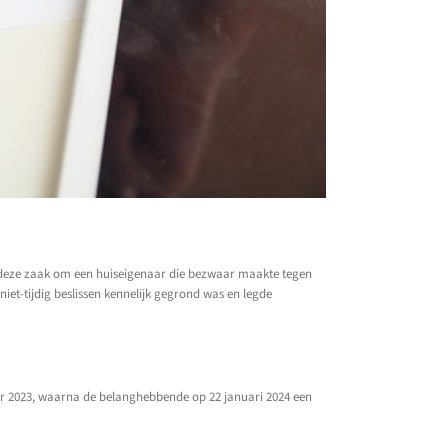
de deze zaak om een huiseigenaar die bezwaar maakte tegen
t-tijdig beslissen kennelijk gegrond was en legde
mber 2023, waarna de belanghebbende op 22 januari 2024 een