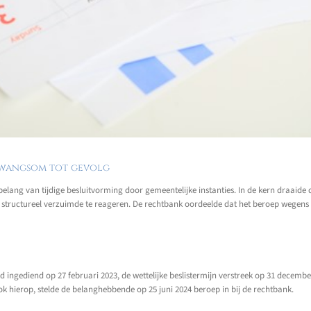
dwangsom tot gevolg
 belang van tijdige besluitvorming door gemeentelijke instanties. In de kern draai
uctureel verzuimde te reageren. De rechtbank oordeelde dat het beroep wegens nie
rd ingediend op 27 februari 2023, de wettelijke beslistermijn verstreek op 31 dece
ook hierop, stelde de belanghebbende op 25 juni 2024 beroep in bij de rechtbank.