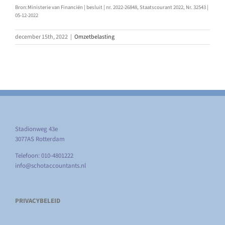
Bron:Ministerie van Financiën | besluit | nr. 2022-26848, Staatscourant 2022, Nr. 32543 |
05-12-2022
december 15th, 2022
|
Omzetbelasting
Stadionweg 43e
3077AS Rotterdam
Telefoon: 010-4801222
info@schotaccountants.nl
PRIVACYBELEID