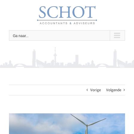
Ga
naar
inhoud
Ga naar...
Vorige
Volgende
Bekijk
grotere
afbeelding