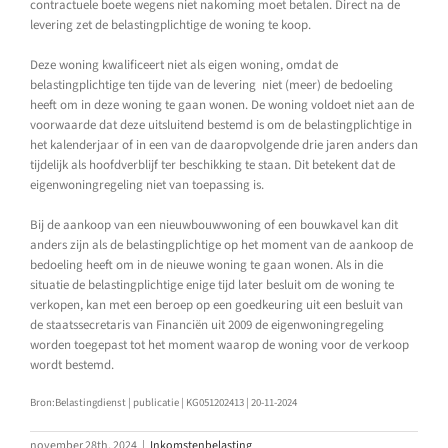
contractuele boete wegens niet nakoming moet betalen. Direct na de
levering zet de belastingplichtige de woning te koop.
Deze woning kwalificeert niet als eigen woning, omdat de
belastingplichtige ten tijde van de levering niet (meer) de bedoeling
heeft om in deze woning te gaan wonen. De woning voldoet niet aan de
voorwaarde dat deze uitsluitend bestemd is om de belastingplichtige in
het kalenderjaar of in een van de daaropvolgende drie jaren anders dan
tijdelijk als hoofdverblijf ter beschikking te staan. Dit betekent dat de
eigenwoningregeling niet van toepassing is.
Bij de aankoop van een nieuwbouwwoning of een bouwkavel kan dit
anders zijn als de belastingplichtige op het moment van de aankoop de
bedoeling heeft om in de nieuwe woning te gaan wonen. Als in die
situatie de belastingplichtige enige tijd later besluit om de woning te
verkopen, kan met een beroep op een goedkeuring uit een besluit van
de staatssecretaris van Financiën uit 2009 de eigenwoningregeling
worden toegepast tot het moment waarop de woning voor de verkoop
wordt bestemd.
Bron:Belastingdienst | publicatie | KG051202413 | 20-11-2024
november 28th, 2024
|
Inkomstenbelasting