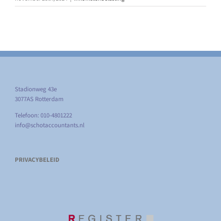
Stadionweg 43e
3077AS Rotterdam
Telefoon: 010-4801222
info@schotaccountants.nl
PRIVACYBELEID