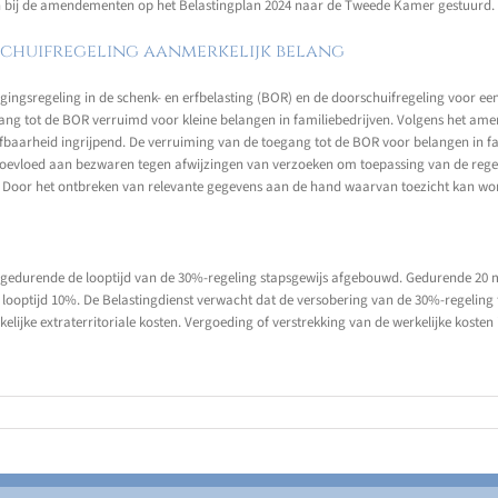
sen bij de amendementen op het Belastingplan 2024 naar de Tweede Kamer gestuurd.
schuifregeling aanmerkelijk belang
gingsregeling in de schenk- en erfbelasting (BOR) en de doorschuifregeling voor e
ang tot de BOR verruimd voor kleine belangen in familiebedrijven. Volgens het am
fbaarheid ingrijpend. De verruiming van de toegang tot de BOR voor belangen in f
en toevloed aan bezwaren tegen afwijzingen van verzoeken om toepassing van de rege
Door het ontbreken van relevante gegevens aan de hand waarvan toezicht kan wor
t gedurende de looptijd van de 30%-regeling stapsgewijs afgebouwd. Gedurende 20
optijd 10%. De Belastingdienst verwacht dat de versobering van de 30%-regeling t
ijke extraterritoriale kosten. Vergoeding of verstrekking van de werkelijke kosten i