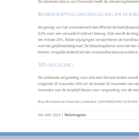
De staatssecretaris van Financiën heeft de uitvoeringstoet
Bedrijfsopvolgingsregeling en door
Als gevolg van het amendement betreffende de bedrijfsopvol
0,5% voor een verwaterd indirect belang. Ook wordt de toeg
ten minste 25%. Beide wijzigingen verslechteren de handhaa
met het gelijkheidsbeginsel. De Belastingdienst voorziet e
komen, mogelijk leidend tot een massaalbezwaarprocedure. 
30%-regeling
De onbelaste vergoeding voor extraterritoriale kosten word
volgende 20 maanden 20% en de laatste 20 maanden van de lo
maanden van de looptijd kiezen voor vergoeding van de werkel
Bron:Ministerie van Financiën | publicatie | 2024-0000232746 | 12-05-2024
mei 16th, 2024
|
Belastingplan