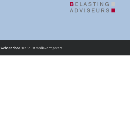
| Website door
Het Bruist Mediavormgevers