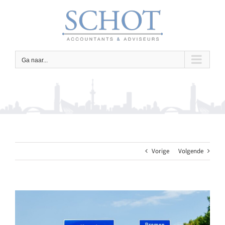
Ga
naar
inhoud
Ga naar...
Vorige
Volgende
Bekijk
grotere
afbeelding