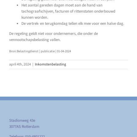
Het aantal gereden dagen moet aan de hand van
tachograafschijven, facturen of rittenstaten onderbouwd
kunnen worden.
De vertrek- en terugkomdag tellen elk mee voor een halve dag.
De regeling geldt niet voor ondernemers, die onder de
vennootschapsbelasting vallen.
Bron:Belastingdienst | publicatie | 01-04-2024
april 4th, 2024
|
Inkomstenbelasting
Stadionweg 43e
3077AS Rotterdam
Telefoon: 010-4801222