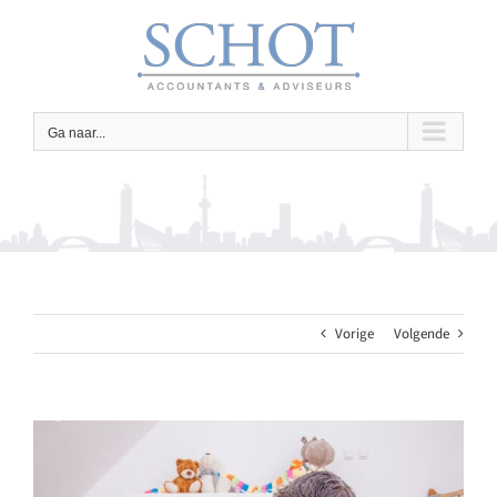
Ga
naar
inhoud
Ga naar...
Vorige
Volgende
Bekijk
grotere
afbeelding