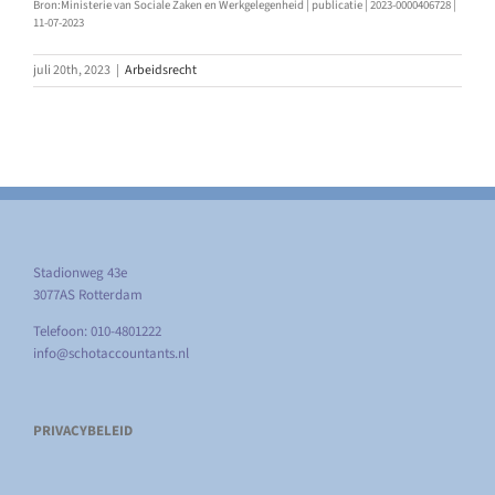
Bron:Ministerie van Sociale Zaken en Werkgelegenheid | publicatie | 2023-0000406728 |
11-07-2023
juli 20th, 2023
|
Arbeidsrecht
Stadionweg 43e
3077AS Rotterdam
Telefoon: 010-4801222
info@schotaccountants.nl
PRIVACYBELEID