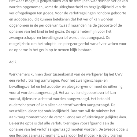
Het waar mogelijk gelijktrekken van de termijnen waarbinnen verlof kan
worden opgenomen, komt de uitlegbaarheid en begrijpelijkheid van de
verlofregelingen ten goede. Voor de verlofregelingen rondom geboorte
en adoptie zou dit kunnen betekenen dat het verlof kan worden
opgenomen in de periode van twaalf maanden na de geboorte of de
opname van het kind in het gezin. De opnametermijn voor het
zwangerschaps- en bevallingsverlof wordt niet aangepast. De
mogelijkheid om het adoptie- en pleegzorgverlof vanaf vier weken voor
de opname in het gezin op te nemen blijft bestaan.
Ad 2.
Werknemers kunnen door tussenkomst van de werkgever bij het UWV
een verlofuitkering aanvragen. Voor het zwangerschaps- en
bevallingsverlof en het adoptie- en pleegzorgverlof moet de uitkering
vooraf worden aangevraagd. Het aanvullend geboorteverlof kan
vooraf, tijdens en achteraf worden aangevraagd. Het betaald
ouderschapsverlof kan alleen achteraf worden aangevraagd. De
verschillen leiden tot onduidelijkheid. Daarom wil de minister het
aanvraagmoment voor de verschillende verlofuitkeringen gelijktrekken.
De eerste optie is dat alle verlofuitkeringen voorafgaand aan de
opname van het verlof aangevraagd moeten worden. De tweede optie is
een flexibel aanvraagmoment, waardoor het mogelijk is de uitkering