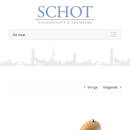
Ga
naar
inhoud
Ga naar...
Vorige
Volgende
Bekijk
grotere
afbeelding