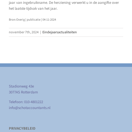
jaar van ingebruikname. De herziening verwerkt u in de aangifte over
het laatste tijdvak van het jaar.
Bron:Overig | publicatie | 04-11-2024
november 7th, 2024
|
Eindejaarsactualiteiten
Stadionweg 43e
3077AS Rotterdam
Telefoon: 010-4801222
info@schotaccountants.nl
PRIVACYBELEID