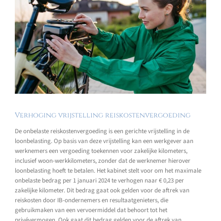
Verhoging vrijstelling reiskostenvergoeding
De onbelaste reiskostenvergoeding is een gerichte vrijstelling in de
loonbelasting. Op basis van deze vrijstelling kan een werkgever aan
werknemers een vergoeding toekennen voor zakelijke kilometers,
inclusief woon-werkkilometers, zonder dat de werknemer hierover
loonbelasting hoeft te betalen. Het kabinet stelt voor om het maximale
onbelaste bedrag per 1 januari 2024 te verhogen naar € 0,23 per
zakelijke kilometer. Dit bedrag gaat ook gelden voor de aftrek van
reiskosten door IB-ondernemers en resultaatgenieters, die
gebruikmaken van een vervoermiddel dat behoort tot het
privévermogen. Ook gaat dit bedrag gelden voor de aftrek van