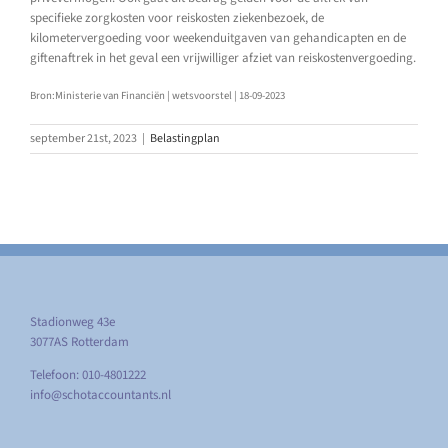
specifieke zorgkosten voor reiskosten ziekenbezoek, de
kilometervergoeding voor weekenduitgaven van gehandicapten en de
giftenaftrek in het geval een vrijwilliger afziet van reiskostenvergoeding.
Bron:Ministerie van Financiën | wetsvoorstel | 18-09-2023
september 21st, 2023
|
Belastingplan
Stadionweg 43e
3077AS Rotterdam
Telefoon: 010-4801222
info@schotaccountants.nl