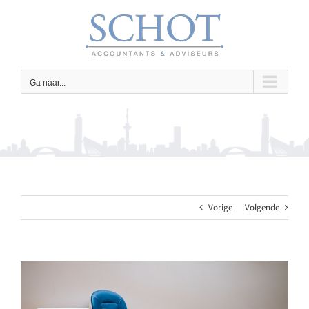
Ga
naar
inhoud
Ga naar...
Vorige
Volgende
Bekijk
grotere
afbeelding