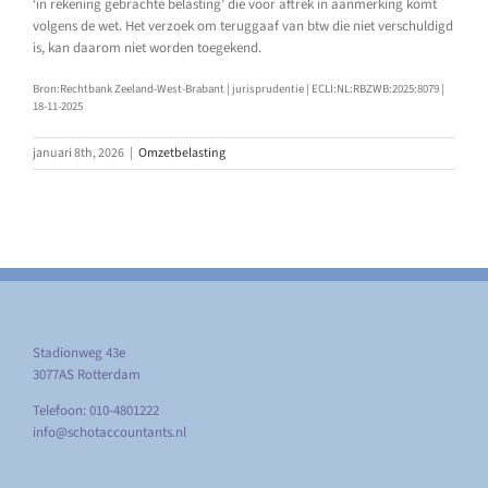
‘in rekening gebrachte belasting’ die voor aftrek in aanmerking komt
volgens de wet. Het verzoek om teruggaaf van btw die niet verschuldigd
is, kan daarom niet worden toegekend.
Bron:Rechtbank Zeeland-West-Brabant | jurisprudentie | ECLI:NL:RBZWB:2025:8079 |
18-11-2025
januari 8th, 2026
|
Omzetbelasting
Stadionweg 43e
3077AS Rotterdam
Telefoon: 010-4801222
info@schotaccountants.nl