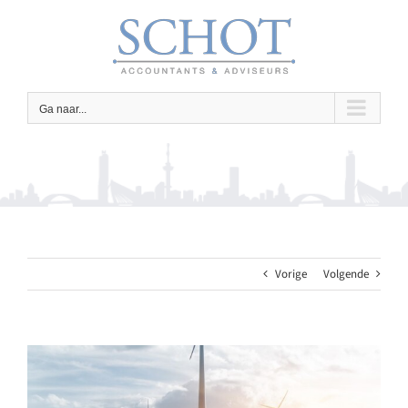
Ga
naar
inhoud
Ga naar...
Vorige
Volgende
Bekijk
grotere
afbeelding