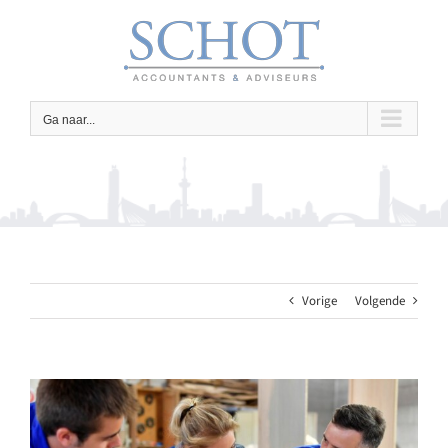
Ga
naar
inhoud
Ga naar...
Vorige
Volgende
Bekijk
grotere
afbeelding