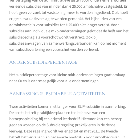
Ter verlaging van de administratieve lasten voor ondernemers worden
verleende subsidies van minder dan € 25.000 ambtshalve vastgesteld. Er
hoeft geen verzoek tot vaststelling meer te worden ingediend. Ook hoeft
er geen evaluatieverslag te worden gemaakt. Het bijhouden van een
administratie is voor subsidies tot € 25.000 niet langer vereist. Voor
subsidies aan individuele mkb-ondernemingen geldt dat de helft van het
subsidiebedrag als voorschot wordt verstrekt. Ook bij
subsidieaanvragen van samenwerkingsverbanden kan op het moment
van subsidieverlening een voorschot worden verleend.
Ander subsidiepercentage
Het subsidiepercentage voor kleine mkb-ondernemingen gaat omlaag
naar 60 en is daarmee gelijk voor alle ondernemingen.
Aanpassing subsidiabele activiteiten
Twee activiteiten komen niet langer voor SLIM-subsidie in aanmerking.
De eerste betreft praktijkleerplaatsen ten behoeve van een
beroepsopleiding bij een erkend leerbedrijf. Hiervoor kan een beroep
gedaan worden op de Subsidieregeling praktijkleren in de derde
leerweg. Deze regeling wordt verlengd tot en met 2031. De tweede
betreft het vervallen van het aparte hoofdstuk voor grootbedrijven uit