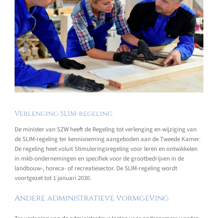
Verlenging SLIM-regeling
De minister van SZW heeft de Regeling tot verlenging en wijziging van
de SLIM-regeling ter kennisneming aangeboden aan de Tweede Kamer.
De regeling heet voluit Stimuleringsregeling voor leren en ontwikkelen
in mkb-ondernemingen en specifiek voor de grootbedrijven in de
landbouw-, horeca- of recreatiesector. De SLIM-regeling wordt
voortgezet tot 1 januari 2030.
Andere administratieve vormgeving