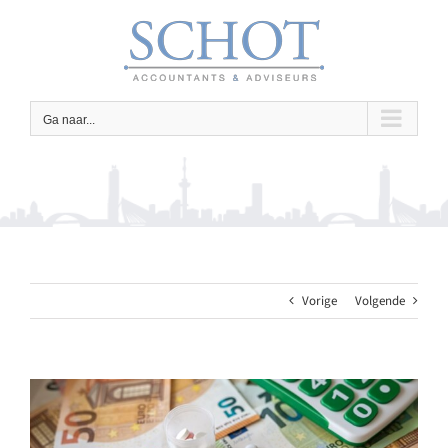
Ga
naar
inhoud
Ga naar...
Vorige
Volgende
Bekijk
grotere
afbeelding