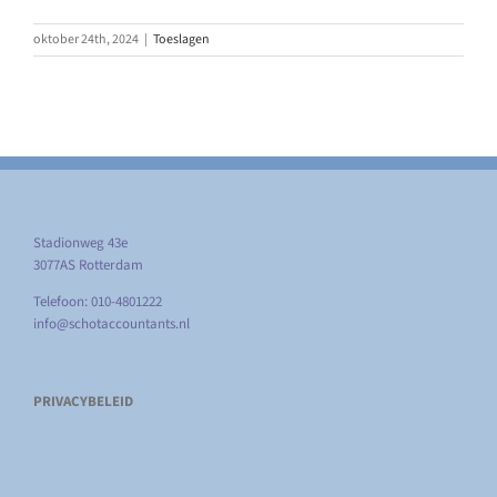
oktober 24th, 2024
|
Toeslagen
Stadionweg 43e
3077AS Rotterdam
Telefoon: 010-4801222
info@schotaccountants.nl
PRIVACYBELEID