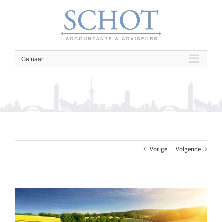
Ga
naar
inhoud
Ga naar...
Vorige
Volgende
Bekijk
grotere
afbeelding