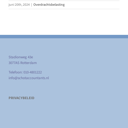
juni 20th, 2024
|
Overdrachtsbelasting
Stadionweg 43e
3077AS Rotterdam
Telefoon: 010-4801222
info@schotaccountants.nl
PRIVACYBELEID