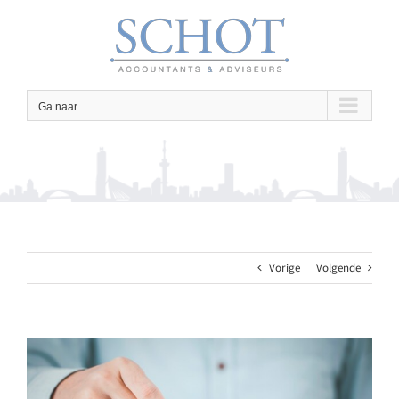
Ga
naar
inhoud
Ga naar...
Vorige
Volgende
Bekijk
grotere
afbeelding