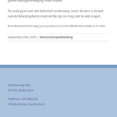
goede belangenafweging moet maken.
De zaak gaat over een technisch onderwerp, maar de kern is simpel:
ook de Belastingdienst moet eerlijk zijn en mag niet te veel vragen.
Bron:Rechtbank Den Haag | jurisprudentie | ECLI:NL:RBDHA:2025:16368 | 21-07-2025
september 25th, 2025
|
Vennootschapsbelasting
Stadionweg 43e
3077AS Rotterdam
Telefoon: 010-4801222
info@schotaccountants.nl