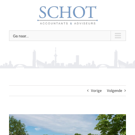
Ga
naar
inhoud
Ga naar...
Vorige
Volgende
Bekijk
grotere
afbeelding