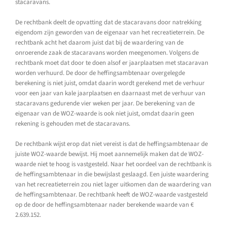
stacaravans.
De rechtbank deelt de opvatting dat de stacaravans door natrekking
eigendom zijn geworden van de eigenaar van het recreatieterrein. De
rechtbank acht het daarom juist dat bij de waardering van de
onroerende zaak de stacaravans worden meegenomen. Volgens de
rechtbank moet dat door te doen alsof er jaarplaatsen met stacaravan
worden verhuurd. De door de heffingsambtenaar overgelegde
berekening is niet juist, omdat daarin wordt gerekend met de verhuur
voor een jaar van kale jaarplaatsen en daarnaast met de verhuur van
stacaravans gedurende vier weken per jaar. De berekening van de
eigenaar van de WOZ-waarde is ook niet juist, omdat daarin geen
rekening is gehouden met de stacaravans.
De rechtbank wijst erop dat niet vereist is dat de heffingsambtenaar de
juiste WOZ-waarde bewijst. Hij moet aannemelijk maken dat de WOZ-
waarde niet te hoog is vastgesteld. Naar het oordeel van de rechtbank is
de heffingsambtenaar in die bewijslast geslaagd. Een juiste waardering
van het recreatieterrein zou niet lager uitkomen dan de waardering van
de heffingsambtenaar. De rechtbank heeft de WOZ-waarde vastgesteld
op de door de heffingsambtenaar nader berekende waarde van €
2.639.152.