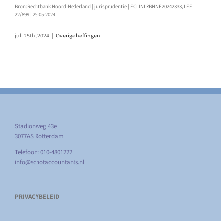
Bron:Rechtbank Noord-Nederland | jurisprudentie | ECLINLRBNNE20242333, LEE
22/899 | 29-05-2024
juli 25th, 2024
|
Overige heffingen
Stadionweg 43e
3077AS Rotterdam
Telefoon: 010-4801222
info@schotaccountants.nl
PRIVACYBELEID