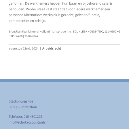
genomen. De werknemers hebben hun baan en bijbehorend salaris
behouden. Verder staat vast staat dat voor iedere werknemer een
passende alternatieve werkplek is gezocht, gelet op functie,
competenties en reistijd.
Bron:Rechtbank Noord-Holland | jurisprudentie | ECLINLRBNHO20247690, 11140560 KG
EXPL 24-78 | 28-07-2024
augustus 22nd, 2024
|
Arbeidsrecht
Stadionweg 43e
3077AS Rotterdam
Telefoon: 010-4801222
info@schotaccountants.nl