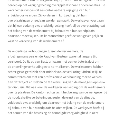
Elf werknemers van de zorginstelling zijn door hun werkgever met een
beroep op het wijzigingsbeding overgeplaatst naar andere locaties. De
werknemers vinden dit een ontoelaatbare wijziging van hun
arbeidsvoorwaarden. Zij vorderen in kort geding dat hun
overplaatsingen ongedaan worden gemaakt. De werkgever voert aan
dat hij een zodanig zwaarwichtig belang heeft bij de overplaatsing dat
het belang van de werknemers bij behoud van hun standplaats
daarvoor moet wijken. De kantonrechter geeft de werkgever gelijk en
wijst de vordering van de werknemers af.
De onderlinge verhoudingen tussen de werknemers, de
afdelingsmanagers en de Raad van Bestuur waren al langere tijd
verstoord. De Raad van Bestuur kwam met een verbetertraject om
de onderlinge verhoudingen te normaliseren. De werknemers hebben
echter geweigerd zich door middel van de verklaring uitdrukkelijk te
committeren om met een professionele werkhouding mee te werken
aan dat traject en stelden de taakvervulling van de managers opnieuw
ter discussie. Dit was voor de werkgever aanleiding om de werknemers
over te plaatsen. De kantonrechter acht het belang van de werkgever bij
de noodzakelijke verbeteringen, gezien de ernst van de situatie,
voldoende zwaarwichtig om daarvoor het belang van de werknemers
bij behoud van hun standplaats te laten wijken. De werkgever heeft bij
het nemen van die beslissing de benodigde zorgvuldigheid in acht