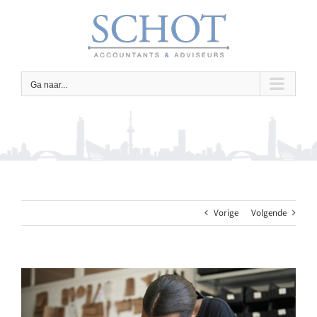
Ga
naar
inhoud
Ga naar...
Vorige
Volgende
Bekijk
grotere
afbeelding