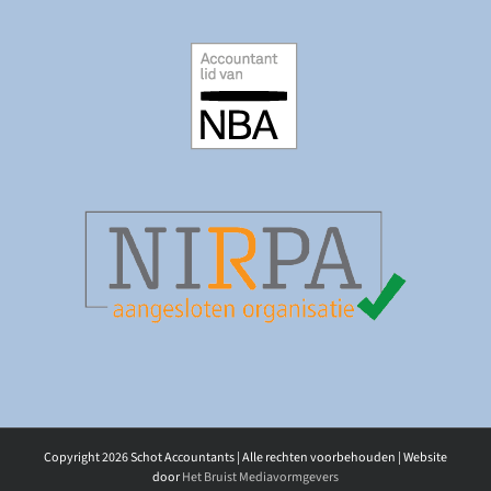
Copyright
2026 Schot Accountants | Alle rechten voorbehouden | Website
door
Het Bruist Mediavormgevers