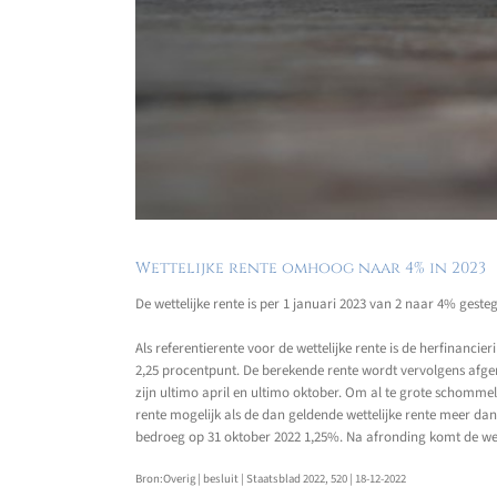
Wettelijke rente omhoog naar 4% in 2023
De wettelijke rente is per 1 januari 2023 van 2 naar 4% gesteg
Als referentierente voor de wettelijke rente is de herfinanc
2,25 procentpunt. De berekende rente wordt vervolgens afgeron
zijn ultimo april en ultimo oktober. Om al te grote schommel
rente mogelijk als de dan geldende wettelijke rente meer da
bedroeg op 31 oktober 2022 1,25%. Na afronding komt de wet
Bron:Overig | besluit | Staatsblad 2022, 520 | 18-12-2022