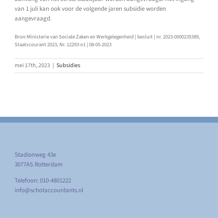
van 1 juli kan ook voor de volgende jaren subsidie worden
aangevraagd.
Bron:Ministerie van Sociale Zaken en Werkgelegenheid | besluit | nr. 2023-0000235389,
Staatscourant 2023, Nr. 12293-n1 | 08-05-2023
mei 17th, 2023
|
Subsidies
Stadionweg 43e
3077AS Rotterdam
Telefoon: 010-4801222
info@schotaccountants.nl