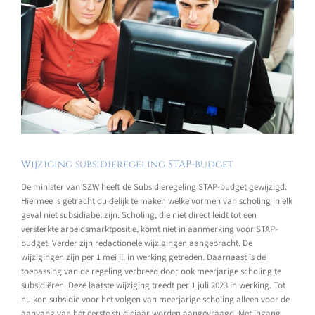
Wijziging subsidieregeling STAP-budget
De minister van SZW heeft de Subsidieregeling STAP-budget gewijzigd.
Hiermee is getracht duidelijk te maken welke vormen van scholing in elk
geval niet subsidiabel zijn. Scholing, die niet direct leidt tot een
versterkte arbeidsmarktpositie, komt niet in aanmerking voor STAP-
budget. Verder zijn redactionele wijzigingen aangebracht. De
wijzigingen zijn per 1 mei jl. in werking getreden. Daarnaast is de
toepassing van de regeling verbreed door ook meerjarige scholing te
subsidiëren. Deze laatste wijziging treedt per 1 juli 2023 in werking. Tot
nu kon subsidie voor het volgen van meerjarige scholing alleen voor de
aanvang van het eerste studiejaar worden aangevraagd. Met ingang