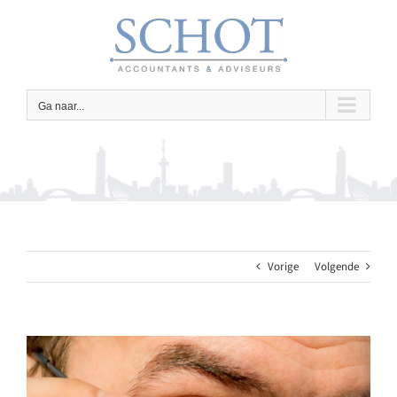
Ga
naar
inhoud
Ga naar...
Vorige
Volgende
Bekijk
grotere
afbeelding