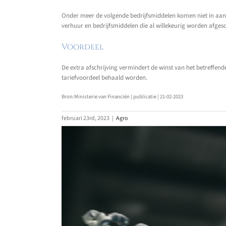
Onder meer de volgende bedrijfsmiddelen komen niet in aanme
verhuur en bedrijfsmiddelen die al willekeurig worden afges
Voordeel
De extra afschrijving vermindert de winst van het betreffend
tariefvoordeel behaald worden.
Bron:Ministerie van Financiën | publicatie | 21-02-2023
februari 23rd, 2023
|
Agro
Bekijk
grotere
afbeelding