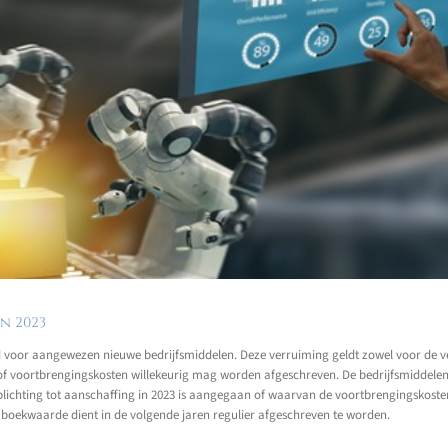
n 2023
ruimd voor aangewezen nieuwe bedrijfsmiddelen. Deze verruiming geldt zowel voor de
- of voortbrengingskosten willekeurig mag worden afgeschreven. De bedrijfsmiddelen
lichting tot aanschaffing in 2023 is aangegaan of waarvan de voortbrengingskosten 
e boekwaarde dient in de volgende jaren regulier afgeschreven te worden.