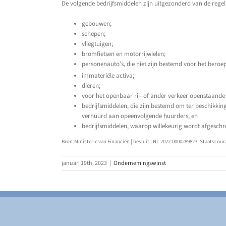
De volgende bedrijfsmiddelen zijn uitgezonderd van de regeli
gebouwen;
schepen;
vliegtuigen;
bromfietsen en motorrijwielen;
personenauto’s, die niet zijn bestemd voor het beroeps
immateriële activa;
dieren;
voor het openbaar rij- of ander verkeer openstaand
bedrijfsmiddelen, die zijn bestemd om ter beschikkin
verhuurd aan opeenvolgende huurders; en
bedrijfsmiddelen, waarop willekeurig wordt afgeschr
Bron:Ministerie van Financiën | besluit | Nr. 2022-0000289823, Staatscoura
januari 19th, 2023
|
Ondernemingswinst