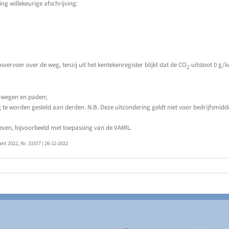
ng willekeurige afschrijving:
vervoer over de weg, tenzij uit het kentekenregister blijkt dat de CO
-uitstoot 0 g/
2
e wegen en paden;
g te worden gesteld aan derden. N.B. Deze uitzondering geldt niet voor bedrijfsmid
even, bijvoorbeeld met toepassing van de VAMIL.
nt 2022, Nr. 33377 | 26-12-2022