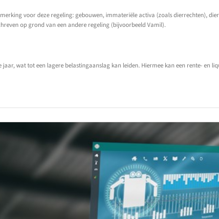
rking voor deze regeling: gebouwen, immateriële activa (zoals dierrechten), diere
chreven op grond van een andere regeling (bijvoorbeeld Vamil).
e jaar, wat tot een lagere belastingaanslag kan leiden. Hiermee kan een rente- en li