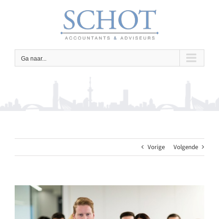
Ga
naar
inhoud
Ga naar...
Vorige
Volgende
Bekijk
grotere
afbeelding