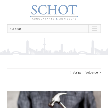
Ga
naar
inhoud
Ga naar...
Vorige
Volgende
Bekijk
grotere
afbeelding