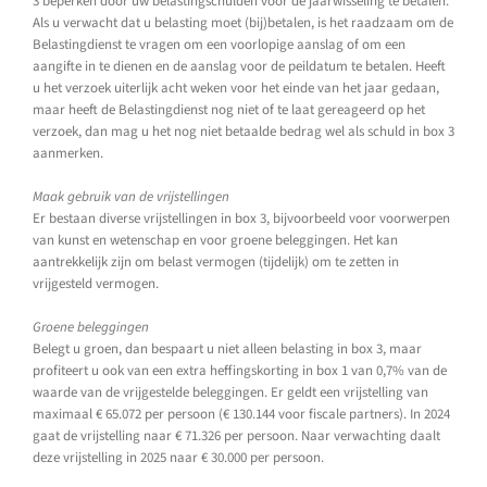
3 beperken door uw belastingschulden voor de jaarwisseling te betalen.
Als u verwacht dat u belasting moet (bij)betalen, is het raadzaam om de
Belastingdienst te vragen om een voorlopige aanslag of om een
aangifte in te dienen en de aanslag voor de peildatum te betalen. Heeft
u het verzoek uiterlijk acht weken voor het einde van het jaar gedaan,
maar heeft de Belastingdienst nog niet of te laat gereageerd op het
verzoek, dan mag u het nog niet betaalde bedrag wel als schuld in box 3
aanmerken.
Maak gebruik van de vrijstellingen
Er bestaan diverse vrijstellingen in box 3, bijvoorbeeld voor voorwerpen
van kunst en wetenschap en voor groene beleggingen. Het kan
aantrekkelijk zijn om belast vermogen (tijdelijk) om te zetten in
vrijgesteld vermogen.
Groene beleggingen
Belegt u groen, dan bespaart u niet alleen belasting in box 3, maar
profiteert u ook van een extra heffingskorting in box 1 van 0,7% van de
waarde van de vrijgestelde beleggingen. Er geldt een vrijstelling van
maximaal € 65.072 per persoon (€ 130.144 voor fiscale partners). In 2024
gaat de vrijstelling naar € 71.326 per persoon. Naar verwachting daalt
deze vrijstelling in 2025 naar € 30.000 per persoon.