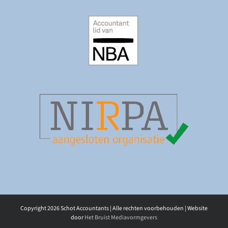
Copyright
2026 Schot Accountants | Alle rechten voorbehouden | Website
door
Het Bruist Mediavormgevers