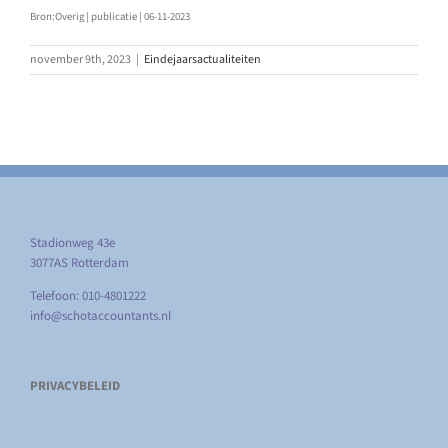
Bron:Overig | publicatie | 06-11-2023
november 9th, 2023
|
Eindejaarsactualiteiten
Stadionweg 43e
3077AS Rotterdam
Telefoon: 010-4801222
info@schotaccountants.nl
PRIVACYBELEID