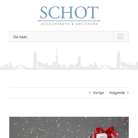
Ga
naar
inhoud
Ga naar...
Vorige
Volgende
Bekijk
grotere
afbeelding