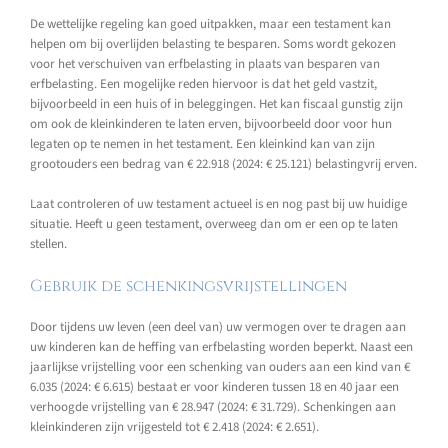
De wettelijke regeling kan goed uitpakken, maar een testament kan
helpen om bij overlijden belasting te besparen. Soms wordt gekozen
voor het verschuiven van erfbelasting in plaats van besparen van
erfbelasting. Een mogelijke reden hiervoor is dat het geld vastzit,
bijvoorbeeld in een huis of in beleggingen. Het kan fiscaal gunstig zijn
om ook de kleinkinderen te laten erven, bijvoorbeeld door voor hun
legaten op te nemen in het testament. Een kleinkind kan van zijn
grootouders een bedrag van € 22.918 (2024: € 25.121) belastingvrij erven.
Laat controleren of uw testament actueel is en nog past bij uw huidige
situatie. Heeft u geen testament, overweeg dan om er een op te laten
stellen.
Gebruik de schenkingsvrijstellingen
Door tijdens uw leven (een deel van) uw vermogen over te dragen aan
uw kinderen kan de heffing van erfbelasting worden beperkt. Naast een
jaarlijkse vrijstelling voor een schenking van ouders aan een kind van €
6.035 (2024: € 6.615) bestaat er voor kinderen tussen 18 en 40 jaar een
verhoogde vrijstelling van € 28.947 (2024: € 31.729). Schenkingen aan
kleinkinderen zijn vrijgesteld tot € 2.418 (2024: € 2.651).