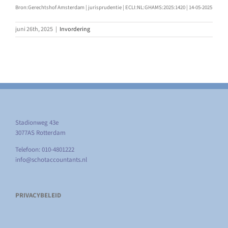
Bron:Gerechtshof Amsterdam | jurisprudentie | ECLI:NL:GHAMS:2025:1420 | 14-05-2025
juni 26th, 2025
|
Invordering
Stadionweg 43e
3077AS Rotterdam
Telefoon: 010-4801222
info@schotaccountants.nl
PRIVACYBELEID