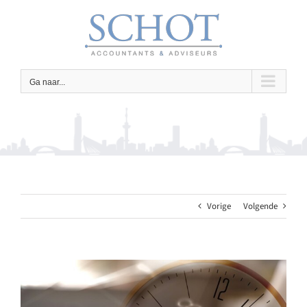
Ga
naar
inhoud
Ga naar...
Vorige
Volgende
Bekijk
grotere
afbeelding