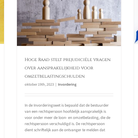
Bestuurders aansprakelijk voor
le
belastingfraude
eid
den
Invordering
Hoge Raad stelt prejudiciële vragen
over aansprakelijkheid voor
omzetbelastingschulden
oktober 19th, 2023
|
Invordering
In de Invorderingswet is bepaald dat de bestuurder
van een rechtspersoon hoofdelijk aansprakelijk is
voor onder meer de loon- en omzetbelasting, die de
rechtspersoon verschuldigd is. De rechtspersoon
dient schriftelijk aan de ontvanger te melden dat