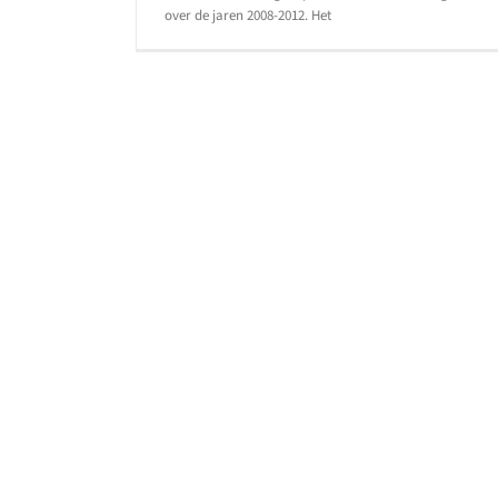
over de jaren 2008-2012. Het
Kamervragen aanmaning
aflossing belastingschuld
Invordering