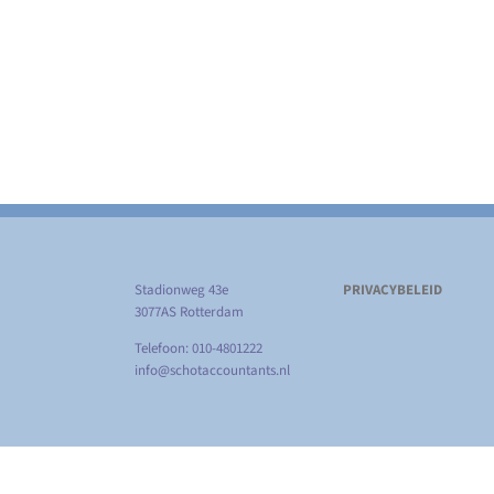
Stadionweg 43e
PRIVACYBELEID
3077AS Rotterdam
Telefoon: 010-4801222
info@schotaccountants.nl
Copyright
2026 Schot Accountants | Alle rechten voorbehouden 