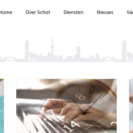
Home
Over Schot
Diensten
Nieuws
Va
,
Geen acceptatieplicht contant
ng
geld voor de Belastingdienst
Invordering