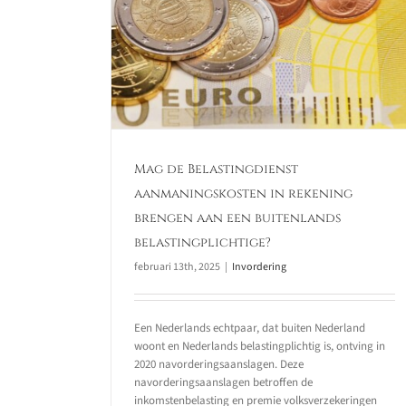
gdienst
n rekening
Hoge Raad stelt prejudicië
itenlands
vragen over aansprakelijkh
tige?
voor omzetbelastingschul
Invordering
Mag de Belastingdienst
aanmaningskosten in rekening
brengen aan een buitenlands
belastingplichtige?
februari 13th, 2025
|
Invordering
Een Nederlands echtpaar, dat buiten Nederland
woont en Nederlands belastingplichtig is, ontving in
2020 navorderingsaanslagen. Deze
navorderingsaanslagen betroffen de
inkomstenbelasting en premie volksverzekeringen