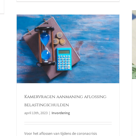
Wijziging Leidraad Invordering
en
Invordering
Kamervragen aanmaning aflossing
belastingschulden
april 13th, 2023
|
Invordering
Voor het aflossen van tijdens de coronacrisis