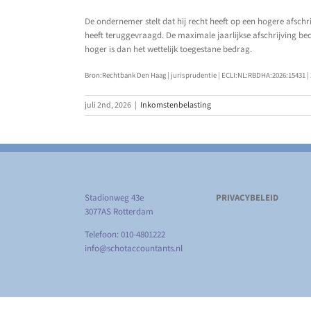
De ondernemer stelt dat hij recht heeft op een hogere afsch
heeft teruggevraagd. De maximale jaarlijkse afschrijving be
hoger is dan het wettelijk toegestane bedrag.
Bron:Rechtbank Den Haag | jurisprudentie | ECLI:NL:RBDHA:2026:15431 | 
juli 2nd, 2026
|
Inkomstenbelasting
Stadionweg 43e
PRIVACYBELEID
3077AS Rotterdam
Telefoon: 010-4801222
info@schotaccountants.nl