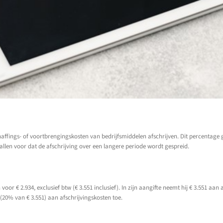
ngs- of voortbrengingskosten van bedrijfsmiddelen afschrijven. Dit percentage geld
llen voor dat de afschrijving over een langere periode wordt gespreid.
or € 2.934, exclusief btw (€ 3.551 inclusief). In zijn aangifte neemt hij € 3.551 aan 
 (20% van € 3.551) aan afschrijvingskosten toe.